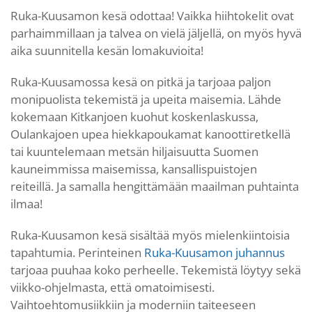
Ruka-Kuusamon kesä odottaa! Vaikka hiihtokelit ovat
parhaimmillaan ja talvea on vielä jäljellä, on myös hyvä
aika suunnitella kesän lomakuvioita!
Ruka-Kuusamossa kesä on pitkä ja tarjoaa paljon
monipuolista tekemistä ja upeita maisemia. Lähde
kokemaan Kitkanjoen kuohut koskenlaskussa,
Oulankajoen upea hiekkapoukamat kanoottiretkellä
tai kuuntelemaan metsän hiljaisuutta Suomen
kauneimmissa maisemissa, kansallispuistojen
reiteillä. Ja samalla hengittämään maailman puhtainta
ilmaa!
Ruka-Kuusamon kesä sisältää myös mielenkiintoisia
tapahtumia. Perinteinen
Ruka-Kuusamon juhannus
tarjoaa puuhaa koko perheelle. Tekemistä löytyy sekä
viikko-ohjelmasta, että omatoimisesti.
Vaihtoehtomusiikkiin ja moderniin taiteeseen