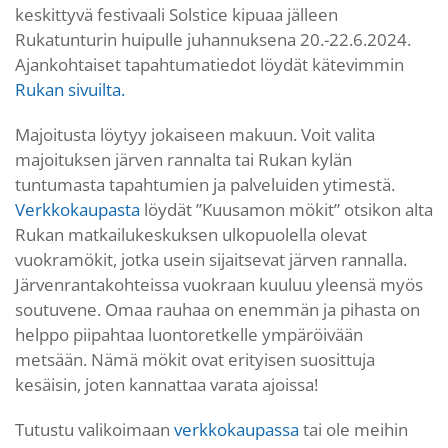
keskittyvä festivaali Solstice kipuaa jälleen
Rukatunturin huipulle juhannuksena 20.-22.6.2024.
Ajankohtaiset tapahtumatiedot löydät kätevimmin
Rukan sivuilta.
Majoitusta löytyy jokaiseen makuun. Voit valita
majoituksen järven rannalta tai Rukan kylän
tuntumasta tapahtumien ja palveluiden ytimestä.
Verkkokaupasta
löydät ”Kuusamon mökit” otsikon alta
Rukan matkailukeskuksen ulkopuolella olevat
vuokramökit, jotka usein sijaitsevat järven rannalla.
Järvenrantakohteissa vuokraan kuuluu yleensä myös
soutuvene. Omaa rauhaa on enemmän ja pihasta on
helppo piipahtaa luontoretkelle ympäröivään
metsään. Nämä mökit ovat erityisen suosittuja
kesäisin, joten kannattaa varata ajoissa!
Tutustu valikoimaan
verkkokaupassa
tai ole meihin