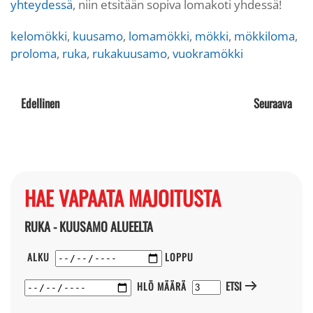
yhteydessä
, niin etsitään sopiva lomakoti yhdessä!
kelomökki
,
kuusamo
,
lomamökki
,
mökki
,
mökkiloma
,
proloma
,
ruka
,
rukakuusamo
,
vuokramökki
Edellinen
Seuraava
HAE VAPAATA MAJOITUSTA
RUKA - KUUSAMO ALUEELTA
ALKU
LOPPU
ETSI
HLÖ MÄÄRÄ