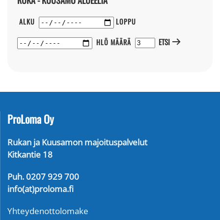
RUKA - KUUSAMO ALUEELTA
ALKU
LOPPU
ETSI
HLÖ MÄÄRÄ
ProLoma Oy
Rukan ja Kuusamon majoituspalvelut
Kitkantie 18
Puh. 0207 929 700
info(at)proloma.fi
Yhteydenottolomake