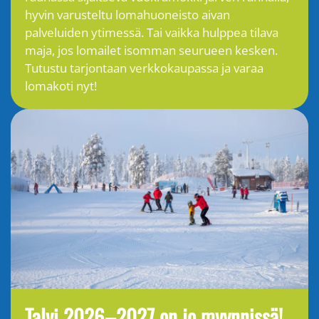
hyvin varusteltu lomahuoneisto aivan
palveluiden ytimessä. Tai vaikka hulppea tilava
maja, jos lomailet isomman seurueen kesken.
Tutustu tarjontaan verkkokaupassa ja varaa
lomakoti nyt!
Talvi 2026–2027 on jo myynnissä!