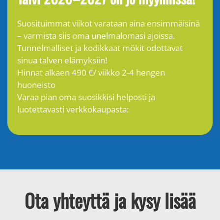
Suosituimmat viikot varataan aina ensimmäisinä
– varmista siis oma unelmalomasi ajoissa.
Tunnelmalliset ja kodikkaat mökit odottavat
sinua talven elämyksiin!
Hinnat alkaen 490 €/ viikko 2-4 hengen
huoneisto
Varaa pian oma suosikkisi helposti ja
luotettavasti verkkokaupasta:
Ota yhteyttä ja kysy lisää