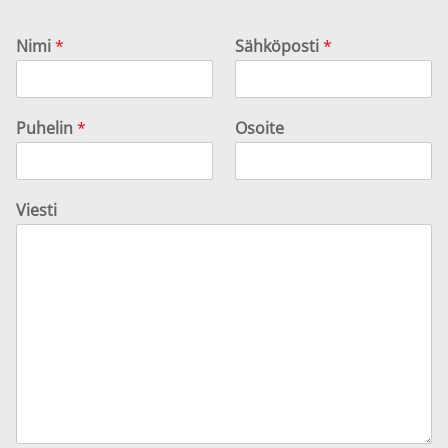
Nimi
*
Sähköposti
*
Puhelin
*
Osoite
Viesti