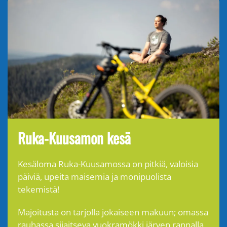
Ruka-Kuusamon kesä
Kesäloma Ruka-Kuusamossa on pitkiä, valoisia
päiviä, upeita maisemia ja monipuolista
tekemistä!
Majoitusta on tarjolla jokaiseen makuun; omassa
rauhassa sijaitseva vuokramökki järven rannalla,