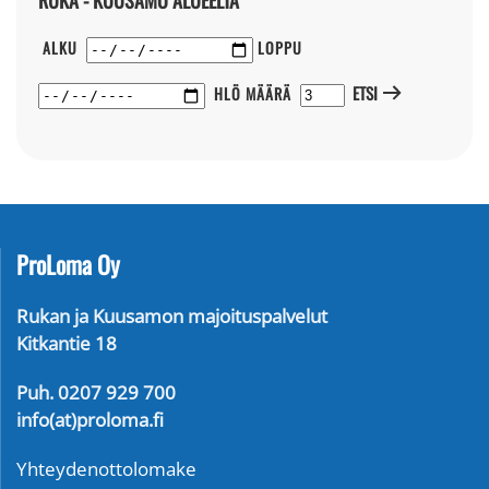
RUKA - KUUSAMO ALUEELTA
ALKU
LOPPU
ETSI
HLÖ MÄÄRÄ
ProLoma Oy
Rukan ja Kuusamon majoituspalvelut
Kitkantie 18
Puh. 0207 929 700
info(at)proloma.fi
Yhteydenottolomake