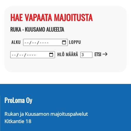
HAE VAPAATA MAJOITUSTA
RUKA - KUUSAMO ALUEELTA
ALKU
LOPPU
ETSI
HLÖ MÄÄRÄ
ProLoma Oy
Rukan ja Kuusamon majoituspalvelut
Kitkantie 18