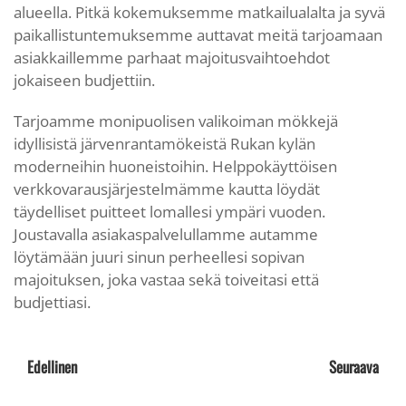
alueella. Pitkä kokemuksemme matkailualalta ja syvä
paikallistuntemuksemme auttavat meitä tarjoamaan
asiakkaillemme parhaat majoitusvaihtoehdot
jokaiseen budjettiin.
Tarjoamme monipuolisen valikoiman mökkejä
idyllisistä järvenrantamökeistä Rukan kylän
moderneihin huoneistoihin. Helppokäyttöisen
verkkovarausjärjestelmämme kautta löydät
täydelliset puitteet lomallesi ympäri vuoden.
Joustavalla asiakaspalvelullamme autamme
löytämään juuri sinun perheellesi sopivan
majoituksen, joka vastaa sekä toiveitasi että
budjettiasi.
Edellinen
Seuraava