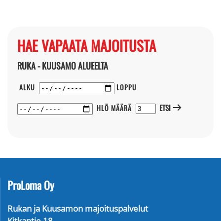
HAE VAPAATA MAJOITUSTA
RUKA - KUUSAMO ALUEELTA
ALKU
LOPPU
ETSI
HLÖ MÄÄRÄ
ProLoma Oy
Rukan ja Kuusamon majoituspalvelut
Kitkantie 18