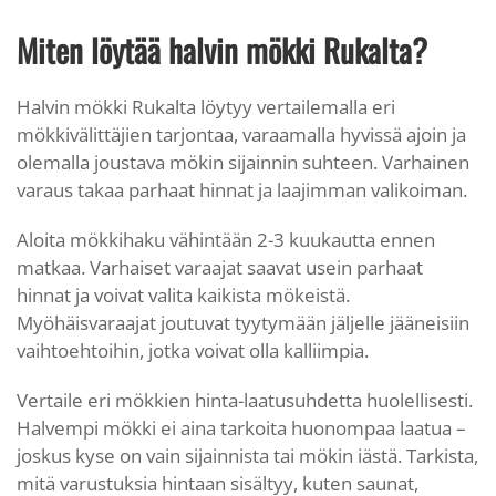
Miten löytää halvin mökki Rukalta?
Halvin mökki Rukalta löytyy vertailemalla eri
mökkivälittäjien tarjontaa, varaamalla hyvissä ajoin ja
olemalla joustava mökin sijainnin suhteen. Varhainen
varaus takaa parhaat hinnat ja laajimman valikoiman.
Aloita mökkihaku vähintään 2-3 kuukautta ennen
matkaa. Varhaiset varaajat saavat usein parhaat
hinnat ja voivat valita kaikista mökeistä.
Myöhäisvaraajat joutuvat tyytymään jäljelle jääneisiin
vaihtoehtoihin, jotka voivat olla kalliimpia.
Vertaile eri mökkien hinta-laatusuhdetta huolellisesti.
Halvempi mökki ei aina tarkoita huonompaa laatua –
joskus kyse on vain sijainnista tai mökin iästä. Tarkista,
mitä varustuksia hintaan sisältyy, kuten saunat,