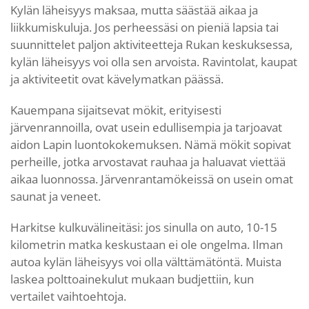
Kylän läheisyys maksaa, mutta säästää aikaa ja
liikkumiskuluja. Jos perheessäsi on pieniä lapsia tai
suunnittelet paljon aktiviteetteja Rukan keskuksessa,
kylän läheisyys voi olla sen arvoista. Ravintolat, kaupat
ja aktiviteetit ovat kävelymatkan päässä.
Kauempana sijaitsevat mökit, erityisesti
järvenrannoilla, ovat usein edullisempia ja tarjoavat
aidon Lapin luontokokemuksen. Nämä mökit sopivat
perheille, jotka arvostavat rauhaa ja haluavat viettää
aikaa luonnossa. Järvenrantamökeissä on usein omat
saunat ja veneet.
Harkitse kulkuvälineitäsi: jos sinulla on auto, 10-15
kilometrin matka keskustaan ei ole ongelma. Ilman
autoa kylän läheisyys voi olla välttämätöntä. Muista
laskea polttoainekulut mukaan budjettiin, kun
vertailet vaihtoehtoja.