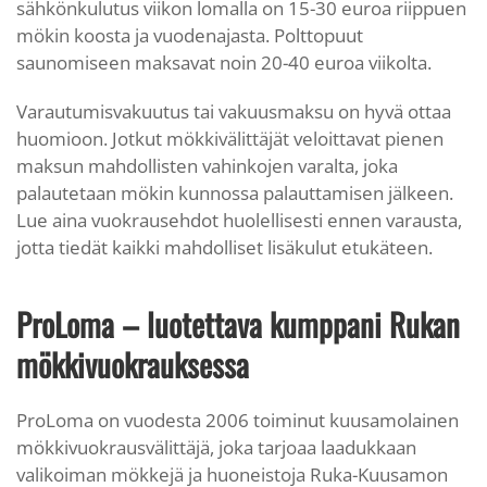
sähkönkulutus viikon lomalla on 15-30 euroa riippuen
mökin koosta ja vuodenajasta. Polttopuut
saunomiseen maksavat noin 20-40 euroa viikolta.
Varautumisvakuutus tai vakuusmaksu on hyvä ottaa
huomioon. Jotkut mökkivälittäjät veloittavat pienen
maksun mahdollisten vahinkojen varalta, joka
palautetaan mökin kunnossa palauttamisen jälkeen.
Lue aina vuokrausehdot huolellisesti ennen varausta,
jotta tiedät kaikki mahdolliset lisäkulut etukäteen.
ProLoma – luotettava kumppani Rukan
mökkivuokrauksessa
ProLoma on vuodesta 2006 toiminut kuusamolainen
mökkivuokrausvälittäjä, joka tarjoaa laadukkaan
valikoiman mökkejä ja huoneistoja Ruka-Kuusamon