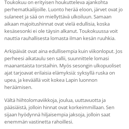
Toukokuu on erityisen houkutteleva ajankohta
perhematkailijoille. Luonto herää eloon, järvet ovat jo
sulaneet ja sää on miellyttävä ulkoiluun. Samaan
aikaan majoitushinnat ovat vielä edullisia, koska
kesäsesonki ei ole täysin alkanut. Toukokuussa voit
nauttia rauhallisesta lomasta ilman kesän ruuhkia.
Arkipäivät ovat aina edullisempia kuin viikonloput. Jos
perheesi aikataulu sen sallii, suunnittele lomasi
maanantaista torstaihin. Myös sesongin ulkopuoliset
ajat tarjoavat erilaisia elämyksiä: syksyllä ruska on
upea, ja keväällä voit kokea Lapin luonnon
heräämisen.
Vältä hiihtolomaviikkoja, joulua, uuttavuotta ja
pääsiäistä, jolloin hinnat ovat korkeimmillaan. Sen
sijaan hyödynnä hiljaisempia jaksoja, jolloin saat
enemmän vastinetta rahoillesi.