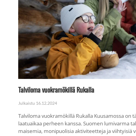
Talviloma vuokramökillä Rukalla
Julkaistu
16.12.2024
Talviloma vuokramökillä Rukalla Kuusamossa on tä
laatuaikaa perheen kanssa. Suomen lumivarma tal
maisemia, monipuolisia aktiviteetteja ja viihtyisiä