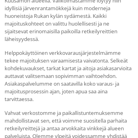
Kuusamon alueella. Valikoimastamme löytyy niin
idyllisiä järvenrantamökkejä kuin moderneja
huoneistoja Rukan kylän sydämestä. Kaikki
majoituskohteet on valittu huolellisesti ja ne
sijaitsevat erinomaisilla paikoilla retkeilyreittien
läheisyydessä.
Helppokäyttöinen verkkovarausjärjestelmämme
tekee majoituksen varaamisesta vaivatonta. Selkeät
kohdekuvaukset, tarkat kartat ja aitoja asiakasarvioita
auttavat valitsemaan sopivimman vaihtoehdon.
Asiakaspalvelumme on saatavilla koko varaus- ja
majoitusprosessin ajan, joten apua saa aina
tarvittaessa.
Vahvat verkostomme ja paikallistuntemuksemme
mahdollistavat sen, että voimme suositella parhaita
retkeilyreittejä ja antaa arvokkaita vinkkejä alueen
palveluista. Olemme ylpeitä voidessamme yhdistää