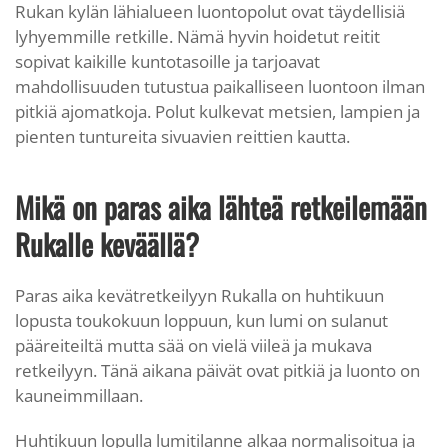
Rukan kylän lähialueen luontopolut ovat täydellisiä
lyhyemmille retkille. Nämä hyvin hoidetut reitit
sopivat kaikille kuntotasoille ja tarjoavat
mahdollisuuden tutustua paikalliseen luontoon ilman
pitkiä ajomatkoja. Polut kulkevat metsien, lampien ja
pienten tuntureita sivuavien reittien kautta.
Mikä on paras aika lähteä retkeilemään
Rukalle keväällä?
Paras aika kevätretkeilyyn Rukalla on huhtikuun
lopusta toukokuun loppuun, kun lumi on sulanut
pääreiteiltä mutta sää on vielä viileä ja mukava
retkeilyyn. Tänä aikana päivät ovat pitkiä ja luonto on
kauneimmillaan.
Huhtikuun lopulla lumitilanne alkaa normalisoitua ja