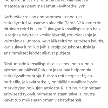
maastoa ja upeat maisemat kevätretkeilyyn.
Karhunkierros on ehdottomasti tunnetuin
retkeilyreitti Kuusamon alueella. Tämä 82 kilometrin
pituinen reitti kulkee Oulangan kansallispuiston halki
ja tarjoaa näyttäviä koskinäkymiä, rotkolaaksoja ja
vaihtelevaa luontoa. Keväällä reitti on erityisen kaunis,
kun sulava lumi luo jylhiä vesiputouskohtauksia ja
ensimmäiset lehdet alkavat puhjeta.
Riisitunturin kansallispuisto sijaitsee noin tunnin
ajomatkan päässä Rukalta ja tarjoaa helpompia
retkeilyvaihtoehtoja. Puiston reitit sopivat hyvin
perheille, ja kevätretkeily on täällä turvallista hyvin
merkittyjen polkujen ansiosta. Riisitunturi tunnetaan
erityisesti tykkylumimaisemistaan talvella, mutta
kevät tuo mukanaan oman viehätyksensä.