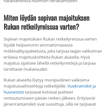
hätätilanteissa huomion herättämiseen.
Miten löydän sopivan majoituksen
Rukan retkeilyreissua varten?
Sopivan majoituksen Rukan retkeilyreissua varten
löydät helpoimmin ammattimaisesta
mökkivälityspalvelusta, joka tarjoaa laajan valikoiman
erilaisia majoituskohteita Rukan alueella. Hyvä
majoitus sijaitsee lähellä retkeilyreittejä ja tarjoaa
tarvittavat mukavuudet.
Rukan alueelta löytyy monipuolinen valikoima
majoitusvaihtoehtoja retkeilijöille.
Vuokramökit ja
huoneistot
tarjoavat kotoisat puitteet
rentoutumiseen päivän retken jälkeen. Erityisesti
järvenrantamökit ovat suosittuja, sillä ne tarjoavat