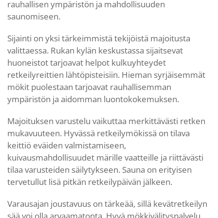
rauhallisen ympäristön ja mahdollisuuden
saunomiseen.
Sijainti on yksi tärkeimmistä tekijöistä majoitusta
valittaessa. Rukan kylän keskustassa sijaitsevat
huoneistot tarjoavat helpot kulkuyhteydet
retkeilyreittien lähtöpisteisiin. Hieman syrjäisemmät
mökit puolestaan tarjoavat rauhallisemman
ympäristön ja aidomman luontokokemuksen.
Majoituksen varustelu vaikuttaa merkittävästi retken
mukavuuteen. Hyvässä retkeilymökissä on tilava
keittiö eväiden valmistamiseen,
kuivausmahdollisuudet märille vaatteille ja riittävästi
tilaa varusteiden säilytykseen. Sauna on erityisen
tervetullut lisä pitkän retkeilypäivän jälkeen.
Varausajan joustavuus on tärkeää, sillä kevätretkeilyn
sää voi olla arvaamatonta. Hyvä mökkivälityspalvelu