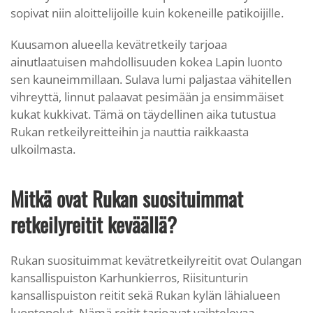
sopivat niin aloittelijoille kuin kokeneille patikoijille.
Kuusamon alueella kevätretkeily tarjoaa
ainutlaatuisen mahdollisuuden kokea Lapin luonto
sen kauneimmillaan. Sulava lumi paljastaa vähitellen
vihreyttä, linnut palaavat pesimään ja ensimmäiset
kukat kukkivat. Tämä on täydellinen aika tutustua
Rukan retkeilyreitteihin ja nauttia raikkaasta
ulkoilmasta.
Mitkä ovat Rukan suosituimmat
retkeilyreitit keväällä?
Rukan suosituimmat kevätretkeilyreitit ovat Oulangan
kansallispuiston Karhunkierros, Riisitunturin
kansallispuiston reitit sekä Rukan kylän lähialueen
luontopolut. Nämä reitit tarjoavat vaihtelevaa