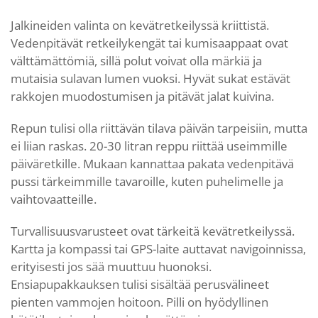
Jalkineiden valinta on kevätretkeilyssä kriittistä.
Vedenpitävät retkeilykengät tai kumisaappaat ovat
välttämättömiä, sillä polut voivat olla märkiä ja
mutaisia sulavan lumen vuoksi. Hyvät sukat estävät
rakkojen muodostumisen ja pitävät jalat kuivina.
Repun tulisi olla riittävän tilava päivän tarpeisiin, mutta
ei liian raskas. 20-30 litran reppu riittää useimmille
päiväretkille. Mukaan kannattaa pakata vedenpitävä
pussi tärkeimmille tavaroille, kuten puhelimelle ja
vaihtovaatteille.
Turvallisuusvarusteet ovat tärkeitä kevätretkeilyssä.
Kartta ja kompassi tai GPS-laite auttavat navigoinnissa,
erityisesti jos sää muuttuu huonoksi.
Ensiapupakkauksen tulisi sisältää perusvälineet
pienten vammojen hoitoon. Pilli on hyödyllinen