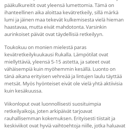
pääkulkureitit ovat yleensä lumettomia. Tämä on
ihanteellinen aika aloittaa kevätretkeily, sillä märkä
lumi ja jäinen maa tekevät kulkemisesta vielä hieman
haastavaa, mutta eivät mahdotonta. Varsinkin
aurinkoiset päivät ovat täydellisiä retkeilyyn.
Toukokuu on monien mielestä paras
kevätretkeilykuukausi Rukalla. Lämpötilat ovat
miellyttäviä, yleensä 5-15 astetta, ja sateet ovat
vähäisempiä kuin myöhemmin kesällä. Luonto on
tänä aikana erityisen vehreää ja lintujen laulu täyttää
metsät. Myös hyönteiset eivät ole vielä yhtä aktiivisia
kuin kesäkuussa.
Viikonloput ovat luonnollisesti suosituimpia
retkeilyaikoja, joten arkipäivät tarjoavat
rauhallisemman kokemuksen. Erityisesti tiistait ja
keskiviikot ovat hyviä vaihtoehtoja niille, jotka haluavat