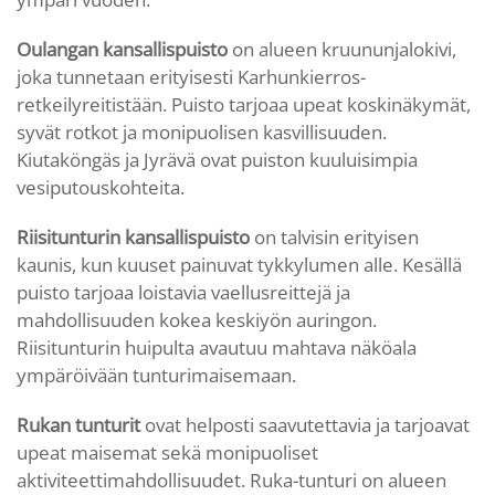
Oulangan kansallispuisto
on alueen kruununjalokivi,
joka tunnetaan erityisesti Karhunkierros-
retkeilyreitistään. Puisto tarjoaa upeat koskinäkymät,
syvät rotkot ja monipuolisen kasvillisuuden.
Kiutaköngäs ja Jyrävä ovat puiston kuuluisimpia
vesiputouskohteita.
Riisitunturin kansallispuisto
on talvisin erityisen
kaunis, kun kuuset painuvat tykkylumen alle. Kesällä
puisto tarjoaa loistavia vaellusreittejä ja
mahdollisuuden kokea keskiyön auringon.
Riisitunturin huipulta avautuu mahtava näköala
ympäröivään tunturimaisemaan.
Rukan tunturit
ovat helposti saavutettavia ja tarjoavat
upeat maisemat sekä monipuoliset
aktiviteettimahdollisuudet. Ruka-tunturi on alueen