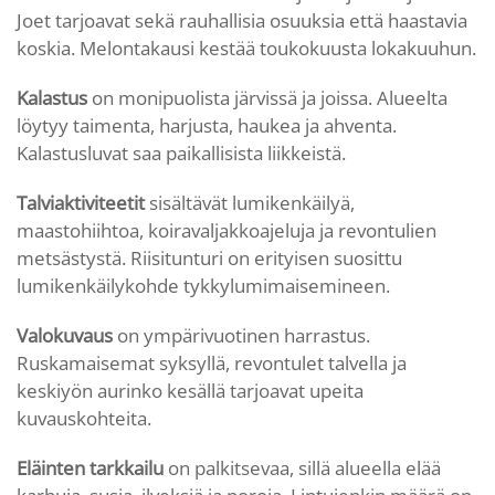
Joet tarjoavat sekä rauhallisia osuuksia että haastavia
koskia. Melontakausi kestää toukokuusta lokakuuhun.
Kalastus
on monipuolista järvissä ja joissa. Alueelta
löytyy taimenta, harjusta, haukea ja ahventa.
Kalastusluvat saa paikallisista liikkeistä.
Talviaktiviteetit
sisältävät lumikenkäilyä,
maastohiihtoa, koiravaljakkoajeluja ja revontulien
metsästystä. Riisitunturi on erityisen suosittu
lumikenkäilykohde tykkylumimaisemineen.
Valokuvaus
on ympärivuotinen harrastus.
Ruskamaisemat syksyllä, revontulet talvella ja
keskiyön aurinko kesällä tarjoavat upeita
kuvauskohteita.
Eläinten tarkkailu
on palkitsevaa, sillä alueella elää