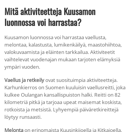
Mitä aktiviteetteja Kuusamon
luonnossa voi harrastaa?
Kuusamon luonnossa voi harrastaa vaellusta,
melontaa, kalastusta, lumikenkäilyä, maastohiihtoa,
valokuvaamista ja eläinten tarkkailua. Aktiviteetit
vaihtelevat vuodenajan mukaan tarjoten elämyksiä
ympäri vuoden.
Vaellus ja retkeily
ovat suosituimpia aktiviteetteja.
Karhunkierros on Suomen kuuluisin vaellusreitti, joka
kulkee Oulangan kansallispuiston halki. Reitti on 82
kilometriä pitkä ja tarjoaa upeat maisemat koskista,
rotkoista ja metsistä. Lyhyempiä päiväretkireittejä
löytyy runsaasti.
Melonta
on erinomaista Kuusinkijoella ja Kitkajoella.