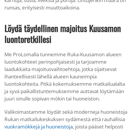
karhuja, susia, ilveksiä ja poroja. Lintujenkin määrä on
runsas, erityisesti muuttoaikoina.
Löydä täydellinen majoitus Kuusamon
luontoretkillesi
Me ProLomalla tunnemme Ruka-Kuusamon alueen
luontokohteet perinpohjaisesti ja tarjoamme
laadukkaita majoitusvaihtoehtoja, jotka sijaitsevat
ihanteellisesti lähellä alueen kauneimpia
luontokohteita. Pitkä kokemuksemme matkailualalta
ja syvä paikallistuntemuksemme auttavat löytämään
juuri sinulle sopivan mökin tai huoneiston.
Valikoimastamme löydät sekä moderneja huoneistoja
Rukan matkailukeskuksen sydämestä että rauhallisia
vuokramökkejä ja huoneistoja
, joista pääset helposti