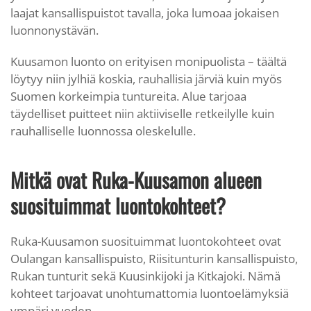
laajat kansallispuistot tavalla, joka lumoaa jokaisen
luonnonystävän.
Kuusamon luonto on erityisen monipuolista – täältä
löytyy niin jylhiä koskia, rauhallisia järviä kuin myös
Suomen korkeimpia tuntureita. Alue tarjoaa
täydelliset puitteet niin aktiiviselle retkeilylle kuin
rauhalliselle luonnossa oleskelulle.
Mitkä ovat Ruka-Kuusamon alueen
suosituimmat luontokohteet?
Ruka-Kuusamon suosituimmat luontokohteet ovat
Oulangan kansallispuisto, Riisitunturin kansallispuisto,
Rukan tunturit sekä Kuusinkijoki ja Kitkajoki. Nämä
kohteet tarjoavat unohtumattomia luontoelämyksiä
ympäri vuoden.