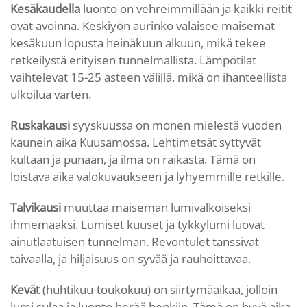
Kesäkaudella
luonto on vehreimmillään ja kaikki reitit
ovat avoinna. Keskiyön aurinko valaisee maisemat
kesäkuun lopusta heinäkuun alkuun, mikä tekee
retkeilystä erityisen tunnelmallista. Lämpötilat
vaihtelevat 15-25 asteen välillä, mikä on ihanteellista
ulkoilua varten.
Ruskakausi
syyskuussa on monen mielestä vuoden
kaunein aika Kuusamossa. Lehtimetsät syttyvät
kultaan ja punaan, ja ilma on raikasta. Tämä on
loistava aika valokuvaukseen ja lyhyemmille retkille.
Talvikausi
muuttaa maiseman lumivalkoiseksi
ihmemaaksi. Lumiset kuuset ja tykkylumi luovat
ainutlaatuisen tunnelman. Revontulet tanssivat
taivaalla, ja hiljaisuus on syvää ja rauhoittavaa.
Kevät
(huhtikuu-toukokuu) on siirtymäaikaa, jolloin
lumi sulaa ja luonto herää henkiin. Tämä on hyvä aika