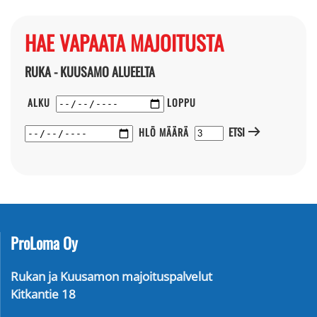
HAE VAPAATA MAJOITUSTA
RUKA - KUUSAMO ALUEELTA
ALKU
LOPPU
ETSI
HLÖ MÄÄRÄ
ProLoma Oy
Rukan ja Kuusamon majoituspalvelut
Kitkantie 18