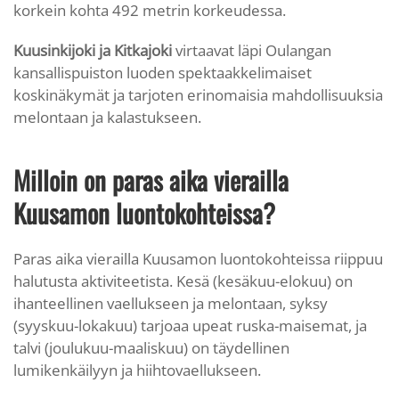
korkein kohta 492 metrin korkeudessa.
Kuusinkijoki ja Kitkajoki
virtaavat läpi Oulangan
kansallispuiston luoden spektaakkelimaiset
koskinäkymät ja tarjoten erinomaisia mahdollisuuksia
melontaan ja kalastukseen.
Milloin on paras aika vierailla
Kuusamon luontokohteissa?
Paras aika vierailla Kuusamon luontokohteissa riippuu
halutusta aktiviteetista. Kesä (kesäkuu-elokuu) on
ihanteellinen vaellukseen ja melontaan, syksy
(syyskuu-lokakuu) tarjoaa upeat ruska-maisemat, ja
talvi (joulukuu-maaliskuu) on täydellinen
lumikenkäilyyn ja hiihtovaellukseen.