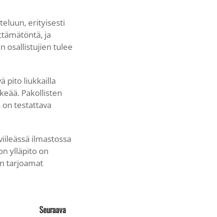
eluun, erityisesti
ttämätöntä, ja
 osallistujien tulee
 pito liukkailla
keää. Pakollisten
s on testattava
viileässä ilmastossa
n ylläpito on
n tarjoamat
Seuraava