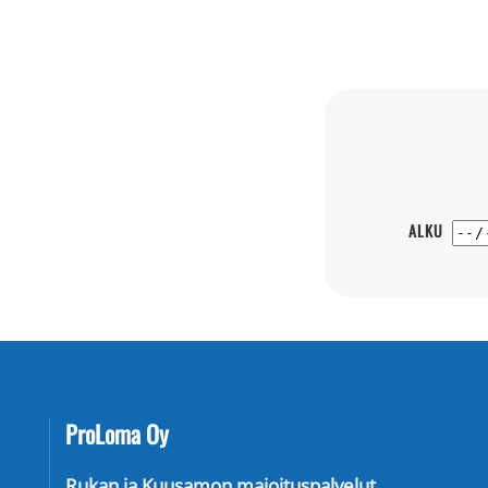
ALKU
ProLoma Oy
Rukan ja Kuusamon majoituspalvelut