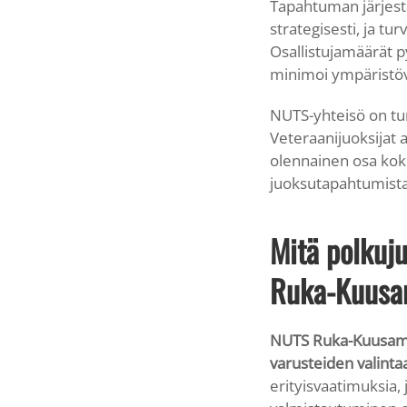
Tapahtuman järjestä
strategisesti, ja t
Osallistujamäärät p
minimoi ympäristöv
NUTS-yhteisö on tu
Veteraanijuoksijat 
olennainen osa ko
juoksutapahtumista
Mitä polkuju
Ruka-Kuus
NUTS Ruka-Kuusamoo
varusteiden valintaa
erityisvaatimuksia,