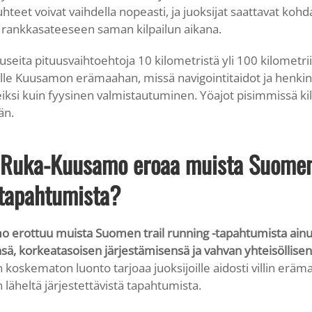
eet voivat vaihdella nopeasti, ja juoksijat saattavat kohd
 rankkasateeseen saman kilpailun aikana.
seita pituusvaihtoehtoja 10 kilometristä yli 100 kilometrii
välle Kuusamon erämaahan, missä navigointitaidot ja henki
iksi kuin fyysinen valmistautuminen. Yöajot pisimmissä kilp
än.
 Ruka-Kuusamo eroaa muista Suome
tapahtumista?
erottuu muista Suomen trail running -tapahtumista ainu
ä, korkeatasoisen järjestämisensä ja vahvan yhteisöllis
oskematon luonto tarjoaa juoksijoille aidosti villin erä
 läheltä järjestettävistä tapahtumista.