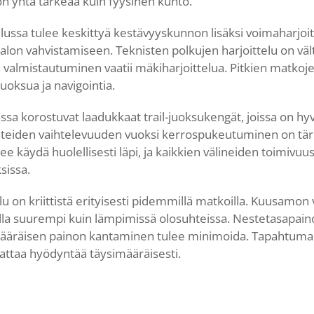
n yhtä tärkeää kuin fyysinen kunto.
elussa tulee keskittyä kestävyyskunnon lisäksi voimaharjoitt
rtalon vahvistamiseen. Teknisten polkujen harjoittelu on väl
 valmistautuminen vaatii mäkiharjoittelua. Pitkien matkojen
uoksua ja navigointia.
sa korostuvat laadukkaat trail-juoksukengät, joissa on hyvä
uhteiden vaihtelevuuden vuoksi kerrospukeutuminen on tär
lee käydä huolellisesti läpi, ja kaikkien välineiden toimivuu
sissa.
u on kriittistä erityisesti pidemmillä matkoilla. Kuusamon 
lla suurempi kuin lämpimissä olosuhteissa. Nestetasapaino
määräisen painon kantaminen tulee minimoida. Tapahtuma
ttaa hyödyntää täysimääräisesti.