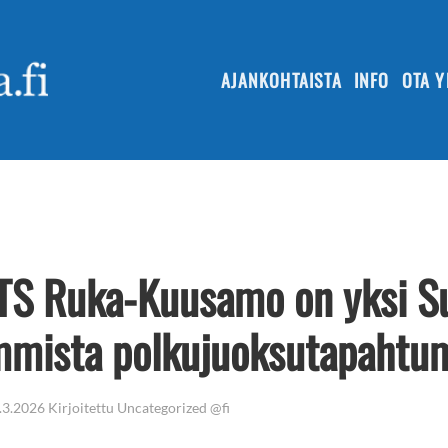
AJANKOHTAISTA
INFO
OTA Y
TS Ruka-Kuusamo on yksi 
mmista polkujuoksutapahtu
.3.2026
Kirjoitettu
Uncategorized @fi