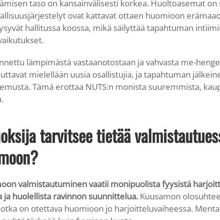
misen taso on kansainvälisesti korkea. Huoltoasemat on s
urvallisuusjärjestelyt ovat kattavat ottaen huomioon erämaa
ysyvät hallitussa koossa, mikä säilyttää tapahtuman intiim
aikutukset.
nnettu lämpimästä vastaanotostaan ja vahvasta me-henge
auttavat mielellään uusia osallistujia, ja tapahtuman jälke
kemusta. Tämä erottaa NUTS:n monista suuremmista, kau
.
oksija tarvitsee tietää valmistautu
amoon?
n valmistautuminen vaatii monipuolista fyysistä harjoitt
 ja huolellista ravinnon suunnittelua.
Kuusamon olosuhteet
 jotka on otettava huomioon jo harjoitteluvaiheessa. Menta