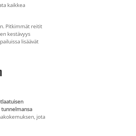
ata kaikkea
n. Pitkimmät reitit
nen kestävyys
ailuissa lisäävät
n
tlaatuisen
en tunnelmansa
maakokemuksen, jota