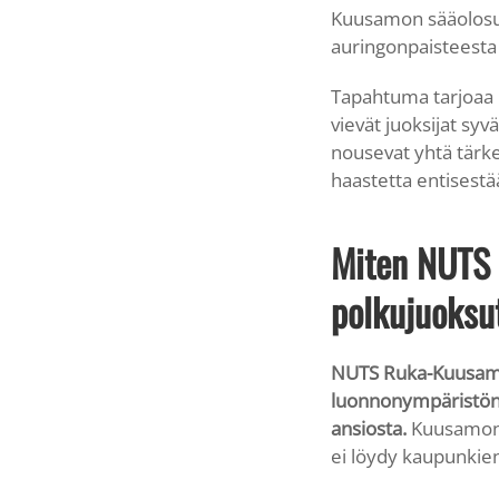
Kuusamon sääolosuht
auringonpaisteesta
Tapahtuma tarjoaa u
vievät juoksijat sy
nousevat yhtä tärke
haastetta entisestä
Miten NUTS
polkujuoksu
NUTS Ruka-Kuusamo 
luonnonympäristöns
ansiosta.
Kuusamon k
ei löydy kaupunkien