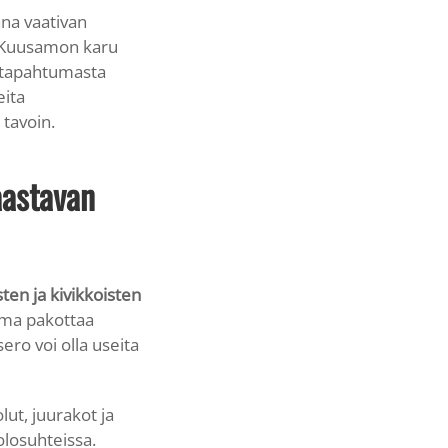
a vaativan
. Kuusamon karu
t tapahtumasta
eita
 tavoin.
aastavan
en ja kivikkoisten
ma pakottaa
ero voi olla useita
lut, juurakot ja
olosuhteissa.