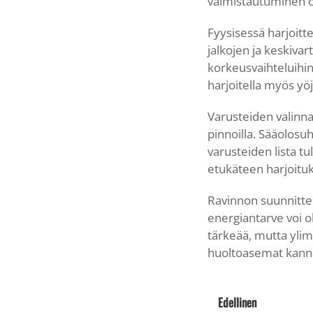
valmistautuminen o
Fyysisessä harjoitt
jalkojen ja keskiva
korkeusvaihteluihin
harjoitella myös yöj
Varusteiden valinnas
pinnoilla. Sääolos
varusteiden lista tu
etukäteen harjoituk
Ravinnon suunnittel
energiantarve voi o
tärkeää, mutta yli
huoltoasemat kanna
Edellinen