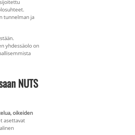
ijoitettu
olosuhteet.
in tunnelman ja
stään.
inen yhdessäolo on
pallisemmista
essaan NUTS
elua, oikeiden
 asettavat
alinen