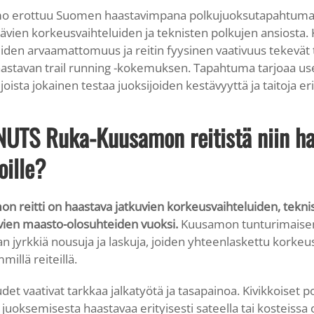
 erottuu Suomen haastavimpana polkujuoksutapahtuman
ävien korkeusvaihteluiden ja teknisten polkujen ansiosta
eiden arvaamattomuus ja reitin fyysinen vaativuus tekevä
aastavan trail running -kokemuksen. Tapahtuma tarjoaa us
joista jokainen testaa juoksijoiden kestävyyttä ja taitoja eri
NUTS Ruka-Kuusamon reitistä niin h
oille?
reitti on haastava jatkuvien korkeusvaihteluiden, teknist
vien maasto-olosuhteiden vuoksi.
Kuusamon tunturimaise
n jyrkkiä nousuja ja laskuja, joiden yhteenlaskettu korkeus
millä reiteillä.
det vaativat tarkkaa jalkatyötä ja tasapainoa. Kivikkoiset po
 juoksemisesta haastavaa erityisesti sateella tai kosteissa 