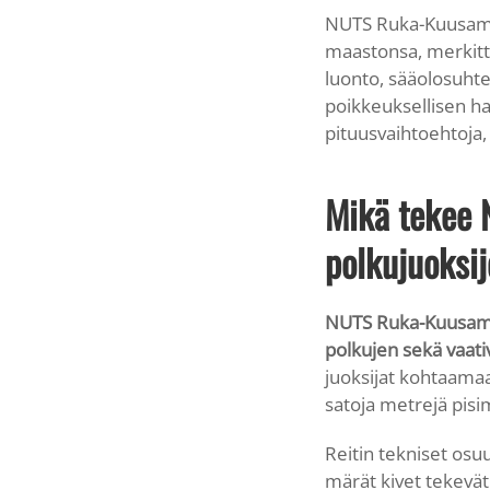
NUTS Ruka-Kuusamo
maastonsa, merkitt
luonto, sääolosuht
poikkeuksellisen h
pituusvaihtoehtoja, 
Mikä tekee 
polkujuoksij
NUTS Ruka-Kuusamon 
polkujen sekä vaati
juoksijat kohtaamaa
satoja metrejä pisim
Reitin tekniset osuu
märät kivet tekevät