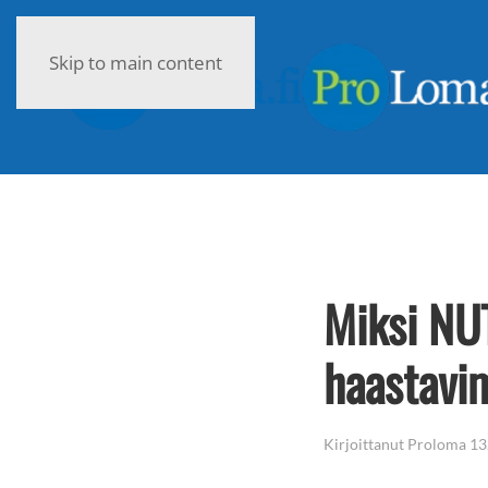
Skip to main content
Miksi NU
haastavi
Kirjoittanut
Proloma
13