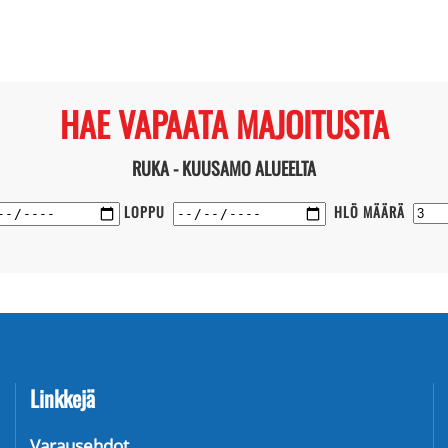
HAE VAPAATA MAJOITUSTA
RUKA - KUUSAMO ALUEELTA
LOPPU
HLÖ MÄÄRÄ
Linkkejä
Varausehdot